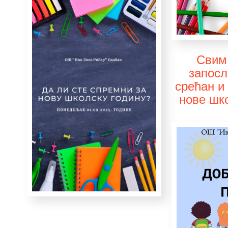
Свим
запос
срећан и
нове шко