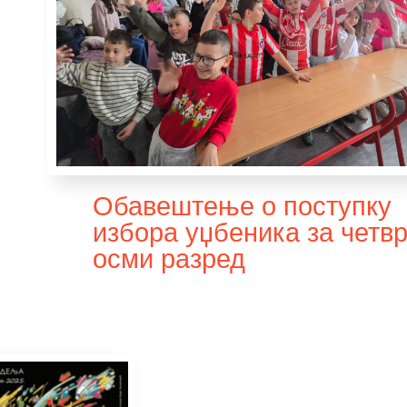
Обавештење о поступку
избора уџбеника за четвр
осми разред