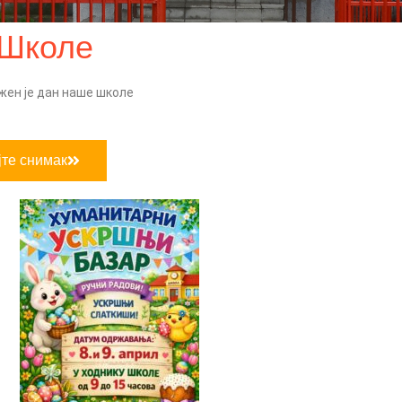
 Школе
ен је дан наше школе
јте снимак