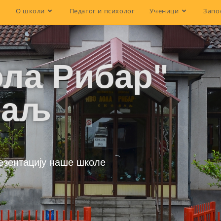
О школи
Педагог и психолог
Ученици
Запо
ла Рибар"
баљ
езентацију наше школе