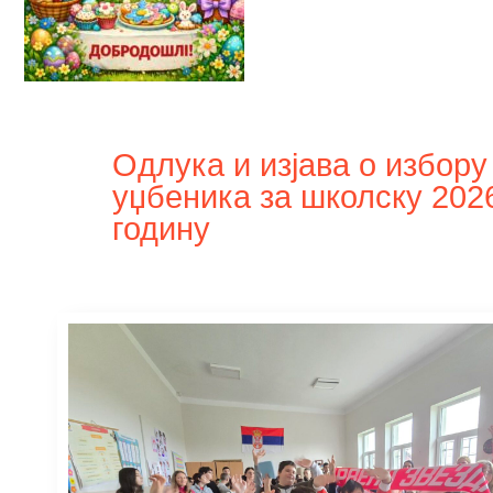
Oдлука и изјава о избору
уџбеника за школску 2026
годину