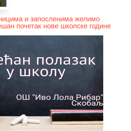
ницима и запосленима желимо
ешан почетак нове школске године