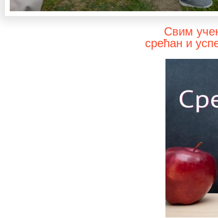
Свим уче
срећан и усп