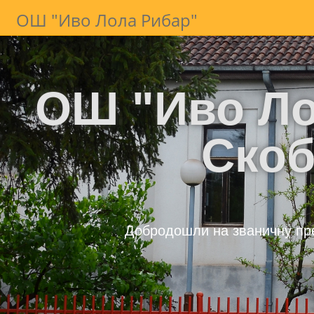
ОШ "Иво Лола Рибар"
ОШ "Иво Ло
Ско
Добродошли на званичну пр