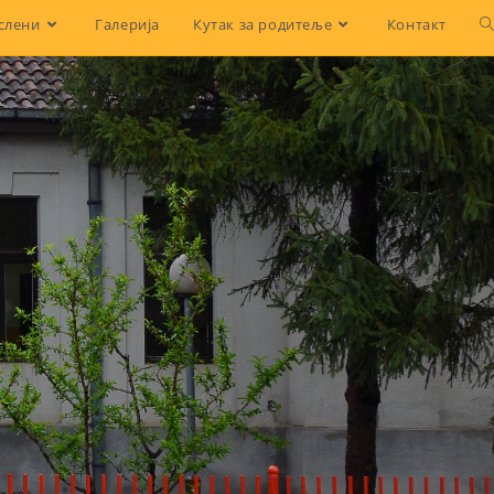
слени
Галерија
Кутак за родитеље
Контакт